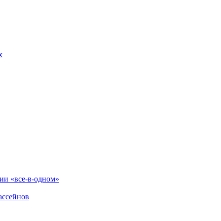
х
и «все-в-одном»
ассейнов