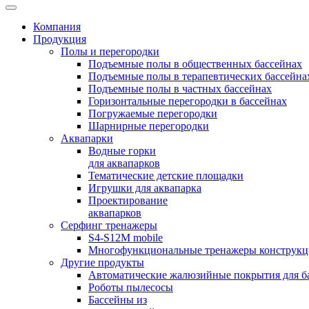
Компания
Продукция
Полы и перегородки
Подъемные полы в общественных бассейнах
Подъемные полы в терапевтических бассейна
Подъемные полы в частных бассейнах
Горизонтальные перегородки в бассейнах
Погружаемые перегородки
Шарнирные перегородки
Аквапарки
Водные горки
для аквапарков
Тематические детские площадки
Игрушки для аквапарка
Проектирование
аквапарков
Серфинг тренажеры
S4-S12M mobile
Многофункциональные тренажеры конструкци
Другие продукты
Автоматические жалюзийные покрытия для б
Роботы пылесосы
Бассейны из