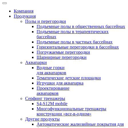
Компания
Продукция
Полы и перегородки
Подъемные полы в общественных бассейнах
Подъемные полы в терапевтических
бассейнах
Подъемные полы в частных бассейнах
Горизонтальные перегородки в бассейнах
Погружаемые перегородки
Шарнирные перегородки
Аквапарки
Водные горки
для аквапарков
Тематические детские площадки
Игрушки для аквапарка
Проектирование
аквапарков
Серфинг тренажеры
S4-S12M mobile
Многофункциональные тренажеры
конструкции «все-в-одном»
Другие продукты
Автоматические жалюзийные покрытия для