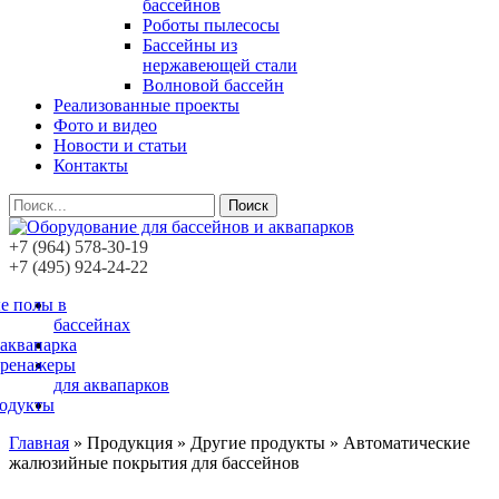
бассейнов
Роботы пылесосы
Бассейны из
нержавеющей стали
Волновой бассейн
Реализованные проекты
Фото и видео
Новости и статьи
Контакты
Поиск
+7 (964) 578-30-19
+7 (495) 924-24-22
е полы в
бассейнах
 аквапарка
тренажеры
для аквапарков
родукты
Главная
»
Продукция » Другие продукты »
Автоматические
жалюзийные покрытия для бассейнов