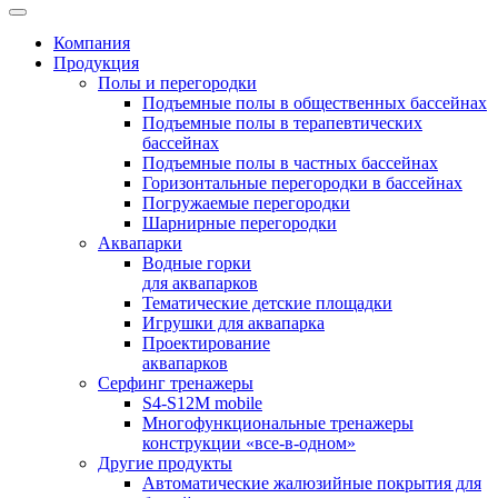
Компания
Продукция
Полы и перегородки
Подъемные полы в общественных бассейнах
Подъемные полы в терапевтических
бассейнах
Подъемные полы в частных бассейнах
Горизонтальные перегородки в бассейнах
Погружаемые перегородки
Шарнирные перегородки
Аквапарки
Водные горки
для аквапарков
Тематические детские площадки
Игрушки для аквапарка
Проектирование
аквапарков
Серфинг тренажеры
S4-S12M mobile
Многофункциональные тренажеры
конструкции «все-в-одном»
Другие продукты
Автоматические жалюзийные покрытия для