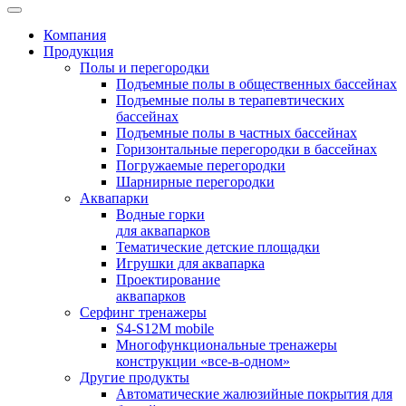
Компания
Продукция
Полы и перегородки
Подъемные полы в общественных бассейнах
Подъемные полы в терапевтических
бассейнах
Подъемные полы в частных бассейнах
Горизонтальные перегородки в бассейнах
Погружаемые перегородки
Шарнирные перегородки
Аквапарки
Водные горки
для аквапарков
Тематические детские площадки
Игрушки для аквапарка
Проектирование
аквапарков
Серфинг тренажеры
S4-S12M mobile
Многофункциональные тренажеры
конструкции «все-в-одном»
Другие продукты
Автоматические жалюзийные покрытия для