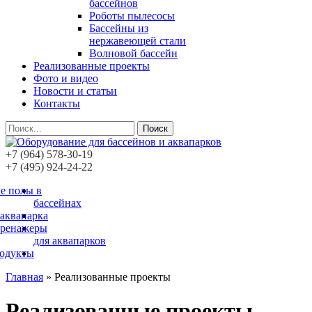
бассейнов
Роботы пылесосы
Бассейны из
нержавеющей стали
Волновой бассейн
Реализованные проекты
Фото и видео
Новости и статьи
Контакты
Поиск
+7 (964) 578-30-19
+7 (495) 924-24-22
е полы в
бассейнах
 аквапарка
тренажеры
для аквапарков
родукты
Главная
»
Реализованные проекты
Реализованные проекты