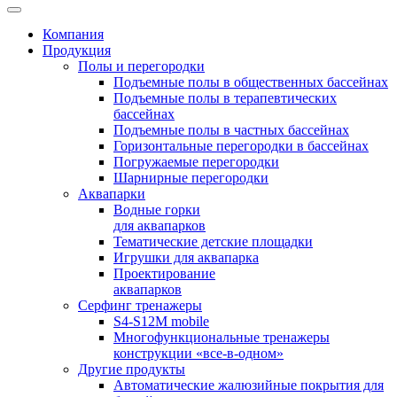
Компания
Продукция
Полы и перегородки
Подъемные полы в общественных бассейнах
Подъемные полы в терапевтических
бассейнах
Подъемные полы в частных бассейнах
Горизонтальные перегородки в бассейнах
Погружаемые перегородки
Шарнирные перегородки
Аквапарки
Водные горки
для аквапарков
Тематические детские площадки
Игрушки для аквапарка
Проектирование
аквапарков
Серфинг тренажеры
S4-S12M mobile
Многофункциональные тренажеры
конструкции «все-в-одном»
Другие продукты
Автоматические жалюзийные покрытия для