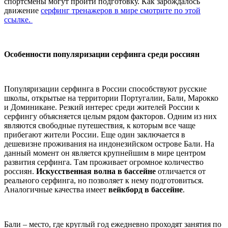
спортсмены могут пройти подготовку. Как зарождалось
движение
серфинг тренажеров в мире смотрите по этой
ссылке.
Особенности популяризации серфинга среди россиян
Популяризации серфинга в России способствуют русские
школы, открытые на территории Португалии, Бали, Марокко
и Доминикане. Резкий интерес среди жителей России к
серфингу объясняется целым рядом факторов. Одним из них
являются свободные путешествия, к которым все чаще
прибегают жители России. Еще один заключается в
дешевизне проживания на индонезийском острове Бали. На
данный момент он является крупнейшим в мире центром
развития серфинга. Там проживает огромное количество
россиян.
Искусственная волна в бассейне
отличается от
реального серфинга, но позволяет к нему подготовиться.
Аналогичные качества имеет
вейкборд в бассейне
.
Бали – место, где круглый год ежедневно проходят занятия по