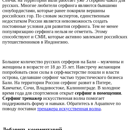
Сейчас на территории Бали работает уже 5 серфинг-школ для
русских. Многие любители серфинга являются бывшими
сноубордистами, которые ранее покоряли вершины
российских гор. По словам экспертов, единственным
недостатком России является невозможность создать
постоянные условия для развития серфинга. Тем не менее
популяризацию серфинга нельзя не отметить. Этому
способствуют и СМИ, которые активно завлекают российских
путешественников в Индонезию.
Большое количество русских серферов на Бали – мужчины и
женщины в возрасте от 18 до 35 лет. Навстречу желающим
попробовать свои силы в серф-мастерстве пошли и власти
острова, сделавшие серфинг частью туристического бизнеса
Бали. На территории России серфинг развит в Питере,
Камчатке, Сочи, Владивостоке, Калининграде. В холодное
время года для спортсменов открыт
серфинг в помещении
.
Серфинг тренажер
искусственная волна помогает
поддерживать форму и навыки. Обратитесь в Aquamove по
поводу поставки
тренажера искусственная волна
.
Добавить комментарий