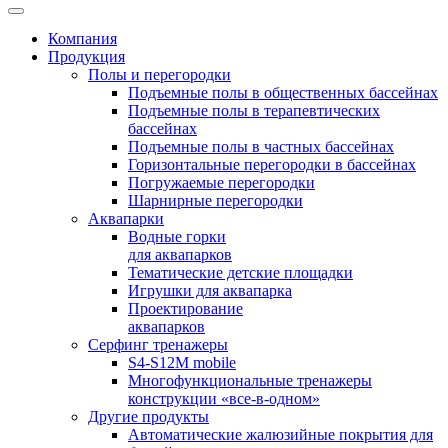
Компания
Продукция
Полы и перегородки
Подъемные полы в общественных бассейнах
Подъемные полы в терапевтических
бассейнах
Подъемные полы в частных бассейнах
Горизонтальные перегородки в бассейнах
Погружаемые перегородки
Шарнирные перегородки
Аквапарки
Водные горки
для аквапарков
Тематические детские площадки
Игрушки для аквапарка
Проектирование
аквапарков
Серфинг тренажеры
S4-S12M mobile
Многофункциональные тренажеры
конструкции «все-в-одном»
Другие продукты
Автоматические жалюзийные покрытия для