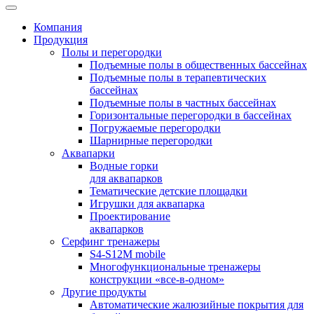
Компания
Продукция
Полы и перегородки
Подъемные полы в общественных бассейнах
Подъемные полы в терапевтических
бассейнах
Подъемные полы в частных бассейнах
Горизонтальные перегородки в бассейнах
Погружаемые перегородки
Шарнирные перегородки
Аквапарки
Водные горки
для аквапарков
Тематические детские площадки
Игрушки для аквапарка
Проектирование
аквапарков
Серфинг тренажеры
S4-S12M mobile
Многофункциональные тренажеры
конструкции «все-в-одном»
Другие продукты
Автоматические жалюзийные покрытия для