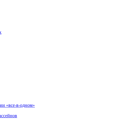
х
и «все-в-одном»
ассейнов