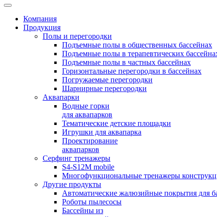
Компания
Продукция
Полы и перегородки
Подъемные полы в общественных бассейнах
Подъемные полы в терапевтических бассейна
Подъемные полы в частных бассейнах
Горизонтальные перегородки в бассейнах
Погружаемые перегородки
Шарнирные перегородки
Аквапарки
Водные горки
для аквапарков
Тематические детские площадки
Игрушки для аквапарка
Проектирование
аквапарков
Серфинг тренажеры
S4-S12M mobile
Многофункциональные тренажеры конструкци
Другие продукты
Автоматические жалюзийные покрытия для б
Роботы пылесосы
Бассейны из