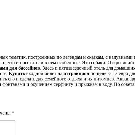
ных тематик, построенных по легендам и сказкам, с надувными 
то, что и посетители в нем особенные. Это собаки. Открывшийся
ами для бассейнов
. Здесь и пятизвездочный отель для домашни
сте.
Купить
входной билет на
аттракцион
по
цене
за 13 евро д
ь его и сделать для семейного отдыха и их питомцев. Аквапарк
 фонтанами и обучением серфингу и прыжкам в воду. По совета
ечены
*