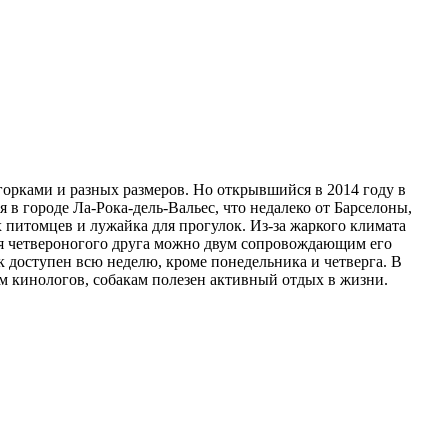
горками и разных размеров. Но открывшийся в 2014 году в
 в городе Ла-Рока-дель-Вальес, что недалеко от Барселоны,
х питомцев и лужайка для прогулок. Из-за жаркого климата
ля четвероногого друга можно двум сопровождающим его
 доступен всю неделю, кроме понедельника и четверга. В
м кинологов, собакам полезен активный отдых в жизни.