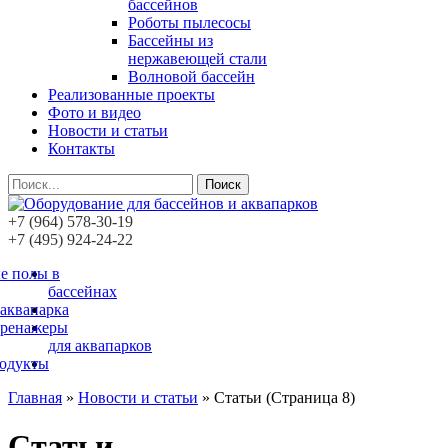
бассейнов
Роботы пылесосы
Бассейны из
нержавеющей стали
Волновой бассейн
Реализованные проекты
Фото и видео
Новости и статьи
Контакты
Поиск
+7 (964) 578-30-19
+7 (495) 924-24-22
е полы в
бассейнах
 аквапарка
тренажеры
для аквапарков
родукты
Главная
»
Новости и статьи
»
Статьи
(Страница 8)
Статьи