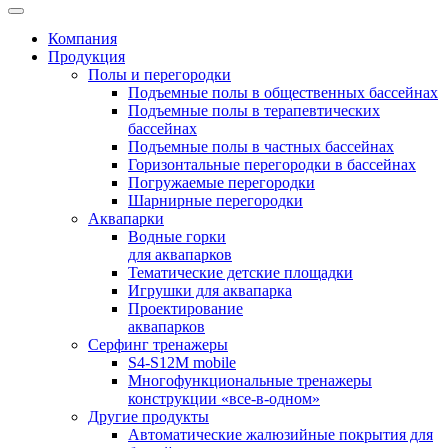
Компания
Продукция
Полы и перегородки
Подъемные полы в общественных бассейнах
Подъемные полы в терапевтических
бассейнах
Подъемные полы в частных бассейнах
Горизонтальные перегородки в бассейнах
Погружаемые перегородки
Шарнирные перегородки
Аквапарки
Водные горки
для аквапарков
Тематические детские площадки
Игрушки для аквапарка
Проектирование
аквапарков
Серфинг тренажеры
S4-S12M mobile
Многофункциональные тренажеры
конструкции «все-в-одном»
Другие продукты
Автоматические жалюзийные покрытия для