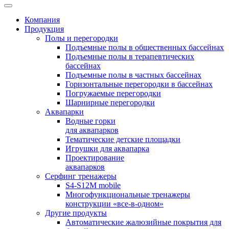
Компания
Продукция
Полы и перегородки
Подъемные полы в общественных бассейнах
Подъемные полы в терапевтических
бассейнах
Подъемные полы в частных бассейнах
Горизонтальные перегородки в бассейнах
Погружаемые перегородки
Шарнирные перегородки
Аквапарки
Водные горки
для аквапарков
Тематические детские площадки
Игрушки для аквапарка
Проектирование
аквапарков
Серфинг тренажеры
S4-S12M mobile
Многофункциональные тренажеры
конструкции «все-в-одном»
Другие продукты
Автоматические жалюзийные покрытия для