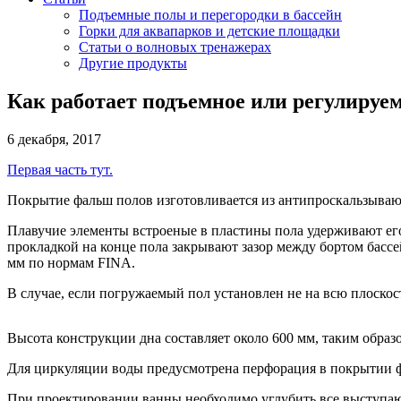
Подъемные полы и перегородки в бассейн
Горки для аквапарков и детские площадки
Статьи о волновых тренажерах
Другие продукты
Как работает подъемное или регулируемо
6 декабря, 2017
Первая часть тут.
Покрытие фальш полов изготовливается из антипроскальзываю
Плавучие элементы встроеные в пластины пола удерживают его
прокладкой на конце пола закрывают зазор между бортом басс
мм по нормам FINA.
В случае, если погружаемый пол установлен не на всю плоско
Высота конструкции дна составляет около 600 мм, таким образ
Для циркуляции воды предусмотрена перфорация в покрытии 
При проектировании ванны необходимо углубить все выступаю