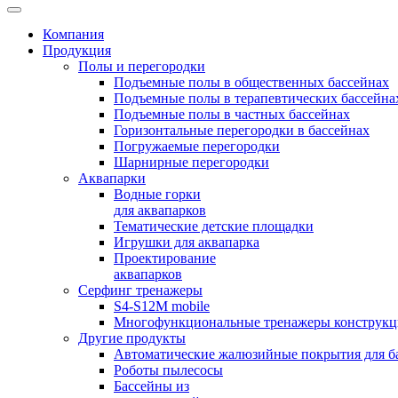
Компания
Продукция
Полы и перегородки
Подъемные полы в общественных бассейнах
Подъемные полы в терапевтических бассейна
Подъемные полы в частных бассейнах
Горизонтальные перегородки в бассейнах
Погружаемые перегородки
Шарнирные перегородки
Аквапарки
Водные горки
для аквапарков
Тематические детские площадки
Игрушки для аквапарка
Проектирование
аквапарков
Серфинг тренажеры
S4-S12M mobile
Многофункциональные тренажеры конструкци
Другие продукты
Автоматические жалюзийные покрытия для б
Роботы пылесосы
Бассейны из