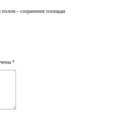
м полом – сохранение площади
ечены
*