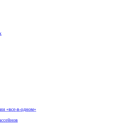
х
и «все-в-одном»
ассейнов