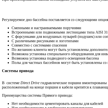
Регулируемое дно бассейна поставляется со следующими опци
Сменными и настраиваемыми поручнями
Встроенными или подвижными лестницами типа AISI 31
С форсунками для воздушных пузырей (подушек) или со
С различными рисунками и логотипами
Совместно с системами спасения
По желанию клиента могут быть установлены дополните
Возможна установка специального оборудования для инв
Возможна установка подводного освещения бассена
Полы для частных бассейнов могут быть установлены со 
Системы привода
В системе
Direct
Drive
гидравлические поршни вмонтированы пе
расположенный на конце поршня и кабели крепятся к плавающ
Преимущества системы Прямого привода:
Нет необходимости цементировать каналы для кабелей
Нет необходимости в глубинном высверливании