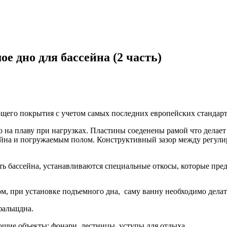
е дно для бассейна (2 часть)
щего покрытия с учетом самых последних европейских стандарт
 на плаву при нагрузках. Пластины соеденены рамой что делае
ейна и погружаемым полом. Конструктивный зазор между регулир
сть бассейна, устанавливаются специальные откосы, которые пр
ом, при установке подъемного дна, саму ванну необходимо делат
фальшдна.
щие объекты: фонари, лестницы, уступы для отдыха.