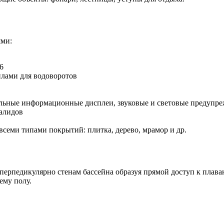
ями:
6
плами для водоворотов
льные информационные дисплеи, звуковые и световые предупр
алидов
всеми типами покрытий: плитка, дерево, мрамор и др.
рпедикулярно стенам бассейна образуя прямой доступ к плава
ему полу.