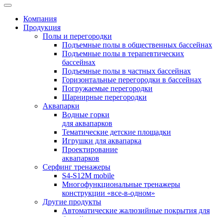
Компания
Продукция
Полы и перегородки
Подъемные полы в общественных бассейнах
Подъемные полы в терапевтических
бассейнах
Подъемные полы в частных бассейнах
Горизонтальные перегородки в бассейнах
Погружаемые перегородки
Шарнирные перегородки
Аквапарки
Водные горки
для аквапарков
Тематические детские площадки
Игрушки для аквапарка
Проектирование
аквапарков
Серфинг тренажеры
S4-S12M mobile
Многофункциональные тренажеры
конструкции «все-в-одном»
Другие продукты
Автоматические жалюзийные покрытия для