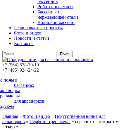
бассейнов
Роботы пылесосы
Бассейны из
нержавеющей стали
Волновой бассейн
Реализованные проекты
Фото и видео
Новости и статьи
Контакты
Поиск
+7 (964) 578-30-19
+7 (495) 924-24-22
е полы в
бассейнах
 аквапарка
тренажеры
для аквапарков
родукты
Главная
»
Фото и видео
»
Искусственная волна для
аквапарков
»
Серфинг тренажеры
»
серфинг на открытом
воздухе