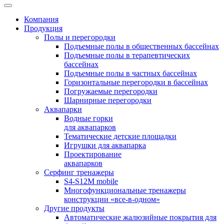
Компания
Продукция
Полы и перегородки
Подъемные полы в общественных бассейнах
Подъемные полы в терапевтических
бассейнах
Подъемные полы в частных бассейнах
Горизонтальные перегородки в бассейнах
Погружаемые перегородки
Шарнирные перегородки
Аквапарки
Водные горки
для аквапарков
Тематические детские площадки
Игрушки для аквапарка
Проектирование
аквапарков
Серфинг тренажеры
S4-S12M mobile
Многофункциональные тренажеры
конструкции «все-в-одном»
Другие продукты
Автоматические жалюзийные покрытия для