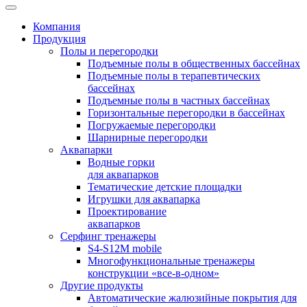
Компания
Продукция
Полы и перегородки
Подъемные полы в общественных бассейнах
Подъемные полы в терапевтических
бассейнах
Подъемные полы в частных бассейнах
Горизонтальные перегородки в бассейнах
Погружаемые перегородки
Шарнирные перегородки
Аквапарки
Водные горки
для аквапарков
Тематические детские площадки
Игрушки для аквапарка
Проектирование
аквапарков
Серфинг тренажеры
S4-S12M mobile
Многофункциональные тренажеры
конструкции «все-в-одном»
Другие продукты
Автоматические жалюзийные покрытия для