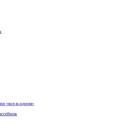
х
и «все-в-одном»
ассейнов