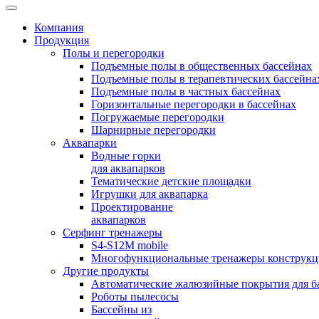
Компания
Продукция
Полы и перегородки
Подъемные полы в общественных бассейнах
Подъемные полы в терапевтических бассейна
Подъемные полы в частных бассейнах
Горизонтальные перегородки в бассейнах
Погружаемые перегородки
Шарнирные перегородки
Аквапарки
Водные горки
для аквапарков
Тематические детские площадки
Игрушки для аквапарка
Проектирование
аквапарков
Серфинг тренажеры
S4-S12M mobile
Многофункциональные тренажеры конструкци
Другие продукты
Автоматические жалюзийные покрытия для б
Роботы пылесосы
Бассейны из