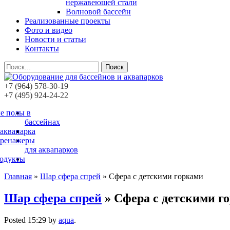
нержавеющей стали
Волновой бассейн
Реализованные проекты
Фото и видео
Новости и статьи
Контакты
Поиск
+7 (964) 578-30-19
+7 (495) 924-24-22
е полы в
бассейнах
 аквапарка
тренажеры
для аквапарков
родукты
Главная
»
Шар сфера спрей
»
Сфера с детскими горками
Шар сфера спрей
» Сфера с детскими г
Posted
15:29
by
aqua
.