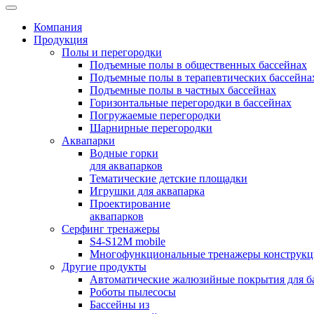
Компания
Продукция
Полы и перегородки
Подъемные полы в общественных бассейнах
Подъемные полы в терапевтических бассейна
Подъемные полы в частных бассейнах
Горизонтальные перегородки в бассейнах
Погружаемые перегородки
Шарнирные перегородки
Аквапарки
Водные горки
для аквапарков
Тематические детские площадки
Игрушки для аквапарка
Проектирование
аквапарков
Серфинг тренажеры
S4-S12M mobile
Многофункциональные тренажеры конструкци
Другие продукты
Автоматические жалюзийные покрытия для б
Роботы пылесосы
Бассейны из