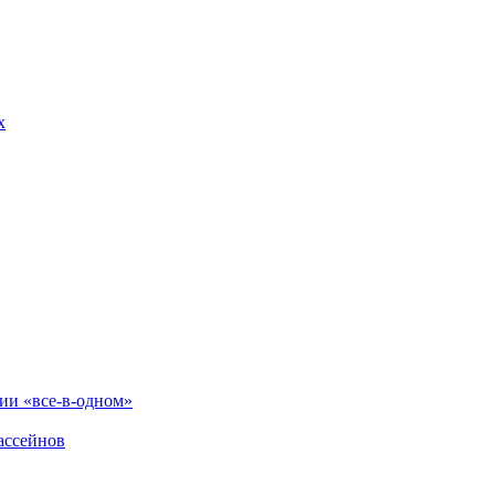
х
и «все-в-одном»
ассейнов