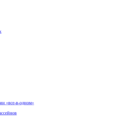
х
и «все-в-одном»
ассейнов