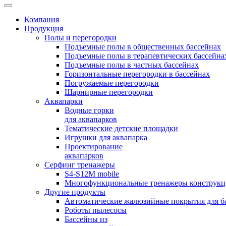
Компания
Продукция
Полы и перегородки
Подъемные полы в общественных бассейнах
Подъемные полы в терапевтических бассейна
Подъемные полы в частных бассейнах
Горизонтальные перегородки в бассейнах
Погружаемые перегородки
Шарнирные перегородки
Аквапарки
Водные горки
для аквапарков
Тематические детские площадки
Игрушки для аквапарка
Проектирование
аквапарков
Серфинг тренажеры
S4-S12M mobile
Многофункциональные тренажеры конструкци
Другие продукты
Автоматические жалюзийные покрытия для б
Роботы пылесосы
Бассейны из