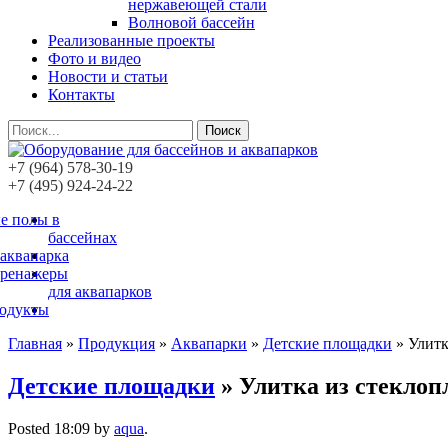
нержавеющей стали
Волновой бассейн
Реализованные проекты
Фото и видео
Новости и статьи
Контакты
Поиск
+7 (964) 578-30-19
+7 (495) 924-24-22
е полы в
бассейнах
 аквапарка
тренажеры
для аквапарков
родукты
Главная
»
Продукция
»
Аквапарки
»
Детские площадки
»
Улитк
Детские площадки
» Улитка из стеклоп
Posted
18:09
by
aqua
.