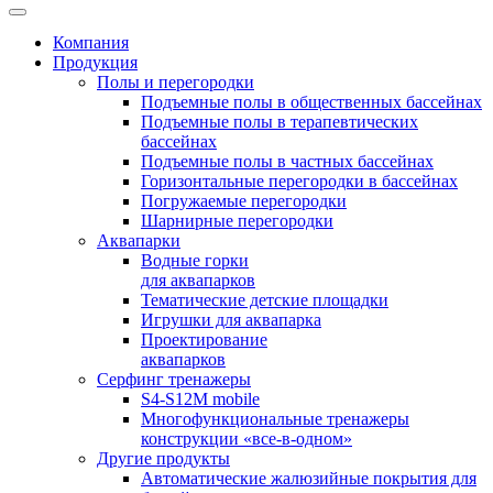
Компания
Продукция
Полы и перегородки
Подъемные полы в общественных бассейнах
Подъемные полы в терапевтических
бассейнах
Подъемные полы в частных бассейнах
Горизонтальные перегородки в бассейнах
Погружаемые перегородки
Шарнирные перегородки
Аквапарки
Водные горки
для аквапарков
Тематические детские площадки
Игрушки для аквапарка
Проектирование
аквапарков
Серфинг тренажеры
S4-S12M mobile
Многофункциональные тренажеры
конструкции «все-в-одном»
Другие продукты
Автоматические жалюзийные покрытия для