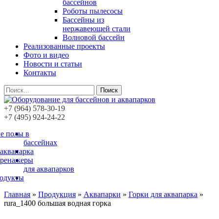
бассейнов
Роботы пылесосы
Бассейны из
нержавеющей стали
Волновой бассейн
Реализованные проекты
Фото и видео
Новости и статьи
Контакты
Поиск
+7 (964) 578-30-19
+7 (495) 924-24-22
е полы в
бассейнах
 аквапарка
тренажеры
для аквапарков
родукты
Главная
»
Продукция
»
Аквапарки
»
Горки для аквапарка
»
rura_1400 большая водная горка