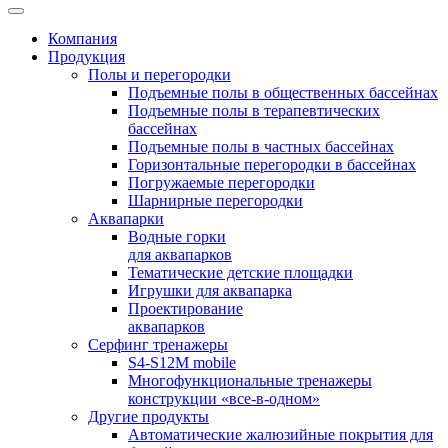
Компания
Продукция
Полы и перегородки
Подъемные полы в общественных бассейнах
Подъемные полы в терапевтических
бассейнах
Подъемные полы в частных бассейнах
Горизонтальные перегородки в бассейнах
Погружаемые перегородки
Шарнирные перегородки
Аквапарки
Водные горки
для аквапарков
Тематические детские площадки
Игрушки для аквапарка
Проектирование
аквапарков
Серфинг тренажеры
S4-S12M mobile
Многофункциональные тренажеры
конструкции «все-в-одном»
Другие продукты
Автоматические жалюзийные покрытия для