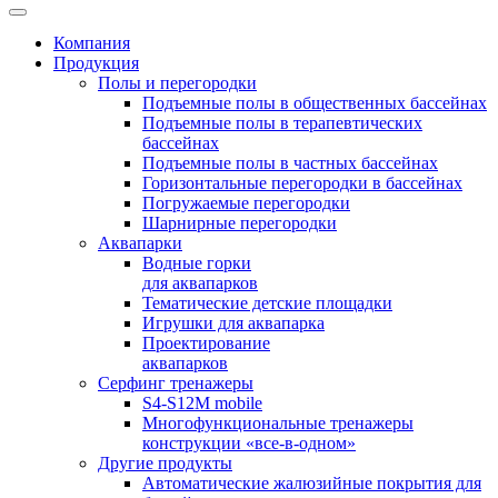
Компания
Продукция
Полы и перегородки
Подъемные полы в общественных бассейнах
Подъемные полы в терапевтических
бассейнах
Подъемные полы в частных бассейнах
Горизонтальные перегородки в бассейнах
Погружаемые перегородки
Шарнирные перегородки
Аквапарки
Водные горки
для аквапарков
Тематические детские площадки
Игрушки для аквапарка
Проектирование
аквапарков
Серфинг тренажеры
S4-S12M mobile
Многофункциональные тренажеры
конструкции «все-в-одном»
Другие продукты
Автоматические жалюзийные покрытия для