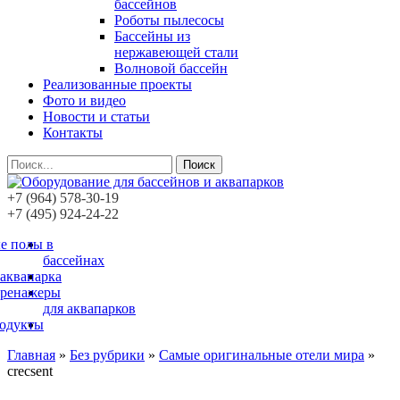
бассейнов
Роботы пылесосы
Бассейны из
нержавеющей стали
Волновой бассейн
Реализованные проекты
Фото и видео
Новости и статьи
Контакты
Поиск
+7 (964) 578-30-19
+7 (495) 924-24-22
е полы в
бассейнах
 аквапарка
тренажеры
для аквапарков
родукты
Главная
»
Без рубрики
»
Самые оригинальные отели мира
»
crecsent