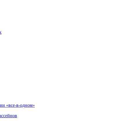
х
и «все-в-одном»
ассейнов