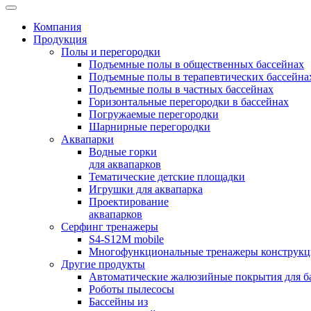
Компания
Продукция
Полы и перегородки
Подъемные полы в общественных бассейнах
Подъемные полы в терапевтических бассейна
Подъемные полы в частных бассейнах
Горизонтальные перегородки в бассейнах
Погружаемые перегородки
Шарнирные перегородки
Аквапарки
Водные горки
для аквапарков
Тематические детские площадки
Игрушки для аквапарка
Проектирование
аквапарков
Серфинг тренажеры
S4-S12M mobile
Многофункциональные тренажеры конструкци
Другие продукты
Автоматические жалюзийные покрытия для б
Роботы пылесосы
Бассейны из