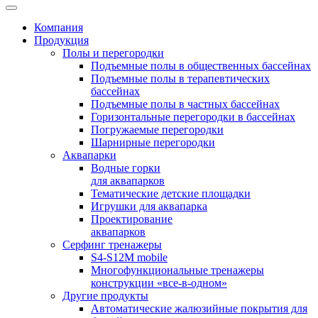
Компания
Продукция
Полы и перегородки
Подъемные полы в общественных бассейнах
Подъемные полы в терапевтических
бассейнах
Подъемные полы в частных бассейнах
Горизонтальные перегородки в бассейнах
Погружаемые перегородки
Шарнирные перегородки
Аквапарки
Водные горки
для аквапарков
Тематические детские площадки
Игрушки для аквапарка
Проектирование
аквапарков
Серфинг тренажеры
S4-S12M mobile
Многофункциональные тренажеры
конструкции «все-в-одном»
Другие продукты
Автоматические жалюзийные покрытия для