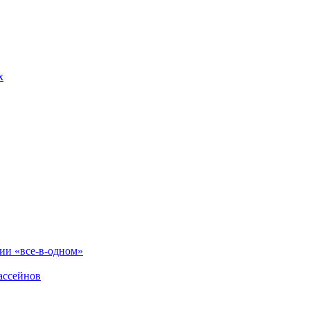
х
и «все-в-одном»
ассейнов