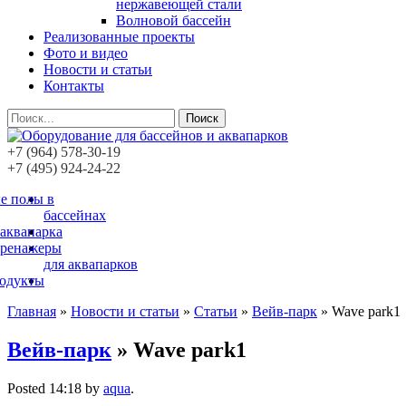
нержавеющей стали
Волновой бассейн
Реализованные проекты
Фото и видео
Новости и статьи
Контакты
Поиск
+7 (964) 578-30-19
+7 (495) 924-24-22
е полы в
бассейнах
 аквапарка
тренажеры
для аквапарков
родукты
Главная
»
Новости и статьи
»
Статьи
»
Вейв-парк
»
Wave park1
Вейв-парк
» Wave park1
Posted
14:18
by
aqua
.