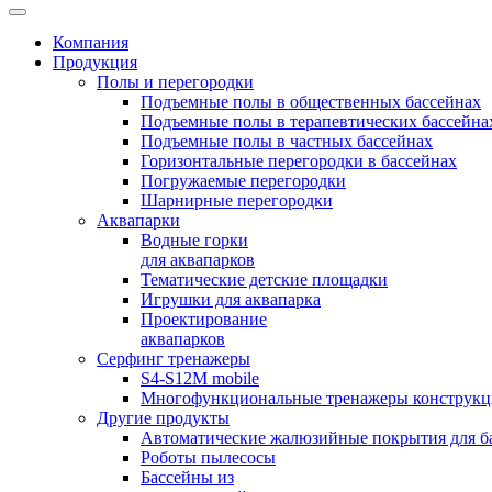
Компания
Продукция
Полы и перегородки
Подъемные полы в общественных бассейнах
Подъемные полы в терапевтических бассейна
Подъемные полы в частных бассейнах
Горизонтальные перегородки в бассейнах
Погружаемые перегородки
Шарнирные перегородки
Аквапарки
Водные горки
для аквапарков
Тематические детские площадки
Игрушки для аквапарка
Проектирование
аквапарков
Серфинг тренажеры
S4-S12M mobile
Многофункциональные тренажеры конструкци
Другие продукты
Автоматические жалюзийные покрытия для б
Роботы пылесосы
Бассейны из