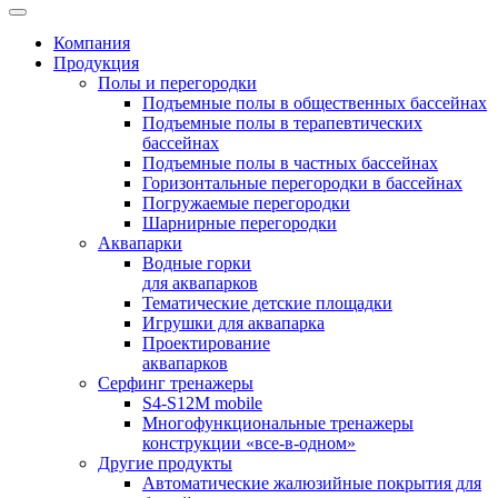
Компания
Продукция
Полы и перегородки
Подъемные полы в общественных бассейнах
Подъемные полы в терапевтических
бассейнах
Подъемные полы в частных бассейнах
Горизонтальные перегородки в бассейнах
Погружаемые перегородки
Шарнирные перегородки
Аквапарки
Водные горки
для аквапарков
Тематические детские площадки
Игрушки для аквапарка
Проектирование
аквапарков
Серфинг тренажеры
S4-S12M mobile
Многофункциональные тренажеры
конструкции «все-в-одном»
Другие продукты
Автоматические жалюзийные покрытия для