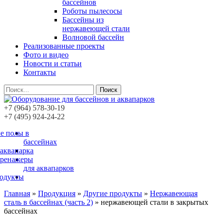
бассейнов
Роботы пылесосы
Бассейны из
нержавеющей стали
Волновой бассейн
Реализованные проекты
Фото и видео
Новости и статьи
Контакты
Поиск
+7 (964) 578-30-19
+7 (495) 924-24-22
е полы в
бассейнах
 аквапарка
тренажеры
для аквапарков
родукты
Главная
»
Продукция
»
Другие продукты
»
Нержавеющая
сталь в бассейнах (часть 2)
»
нержавеющей стали в закрытых
бассейнах