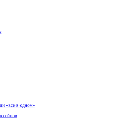
х
и «все-в-одном»
ассейнов