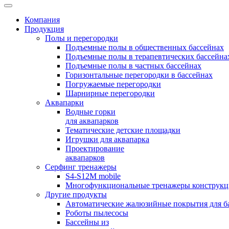
Компания
Продукция
Полы и перегородки
Подъемные полы в общественных бассейнах
Подъемные полы в терапевтических бассейна
Подъемные полы в частных бассейнах
Горизонтальные перегородки в бассейнах
Погружаемые перегородки
Шарнирные перегородки
Аквапарки
Водные горки
для аквапарков
Тематические детские площадки
Игрушки для аквапарка
Проектирование
аквапарков
Серфинг тренажеры
S4-S12M mobile
Многофункциональные тренажеры конструкци
Другие продукты
Автоматические жалюзийные покрытия для б
Роботы пылесосы
Бассейны из