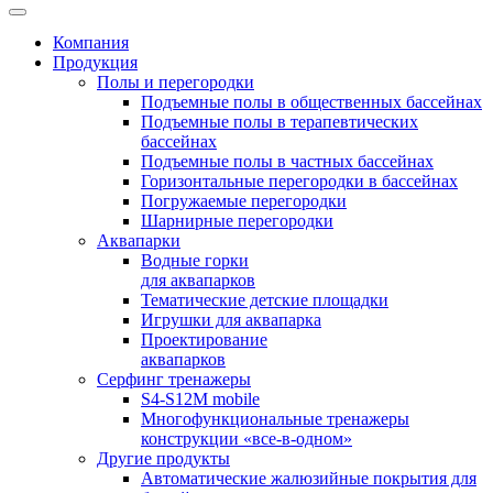
Компания
Продукция
Полы и перегородки
Подъемные полы в общественных бассейнах
Подъемные полы в терапевтических
бассейнах
Подъемные полы в частных бассейнах
Горизонтальные перегородки в бассейнах
Погружаемые перегородки
Шарнирные перегородки
Аквапарки
Водные горки
для аквапарков
Тематические детские площадки
Игрушки для аквапарка
Проектирование
аквапарков
Серфинг тренажеры
S4-S12M mobile
Многофункциональные тренажеры
конструкции «все-в-одном»
Другие продукты
Автоматические жалюзийные покрытия для