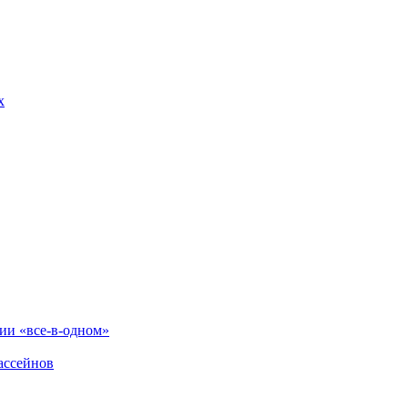
х
и «все-в-одном»
ассейнов