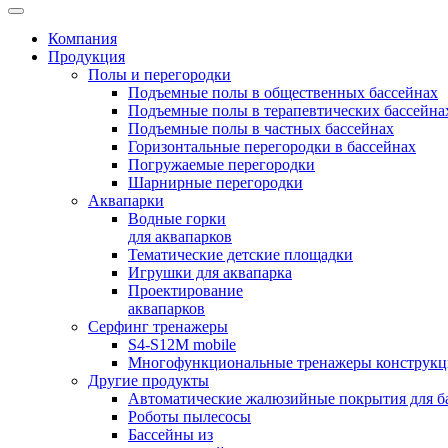
Компания
Продукция
Полы и перегородки
Подъемные полы в общественных бассейнах
Подъемные полы в терапевтических бассейна
Подъемные полы в частных бассейнах
Горизонтальные перегородки в бассейнах
Погружаемые перегородки
Шарнирные перегородки
Аквапарки
Водные горки
для аквапарков
Тематические детские площадки
Игрушки для аквапарка
Проектирование
аквапарков
Серфинг тренажеры
S4-S12M mobile
Многофункциональные тренажеры конструкци
Другие продукты
Автоматические жалюзийные покрытия для б
Роботы пылесосы
Бассейны из