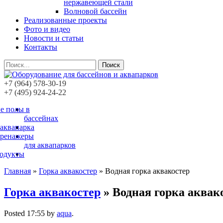
нержавеющей стали
Волновой бассейн
Реализованные проекты
Фото и видео
Новости и статьи
Контакты
Поиск
+7 (964) 578-30-19
+7 (495) 924-24-22
е полы в
бассейнах
 аквапарка
тренажеры
для аквапарков
родукты
Главная
»
Горка аквакостер
»
Водная горка аквакостер
Горка аквакостер
» Водная горка аквак
Posted
17:55
by
aqua
.