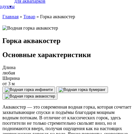
для аквапарков
родукты
Главная
»
Товар
»
Горка аквакостер
Горка аквакостер
Основные характеристики
Длина
любая
Ширина
от 3 м
Аквакостер — это современная водная горка, которая сочетает
захватывающие спуски и подъёмы благодаря мощным
водным потокам. В отличие от классических горок, здесь
посетители не только стремительно скользят вниз, но и
поднимаются вверх, получая ощущения как на настоящих
американских гороках на воде. Яркие повороты, скоростные