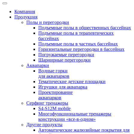
Компания
Продукция
Полы и перегородки
Подъемные полы в общественных бассейнах
Подъемные полы в терапевтических
бассейнах
Подъемные полы в частных бассейнах
Горизонтальные перегородки в бассейнах
Погружаемые перегородки
Шарнирные перегородки
Аквапарки
Водные горки
для аквапарков
Тематические детские площадки
Игрушки для аквапарка
Проектирование
аквапарков
Серфинг тренажеры
S4-S12M mobile
Многофункциональные тренажеры
конструкции «все-в-одном»
Другие продукты
Автоматические жалюзийные покрытия для