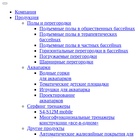
Компания
Продукция
Полы и перегородки
Подъемные полы в общественных бассейнах
Подъемные полы в терапевтических
бассейнах
Подъемные полы в частных бассейнах
Горизонтальные перегородки в бассейнах
Погружаемые перегородки
Шарнирные перегородки
Аквапарки
Водные горки
для аквапарков
Тематические детские площадки
Игрушки для аквапарка
Проектирование
аквапарков
Серфинг тренажеры
S4-S12M mobile
Многофункциональные тренажеры
конструкции «все-в-одном»
Другие продукты
Автоматические жалюзийные покрытия для