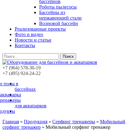
бассейнов
Роботы пылесосы
Бассейны из
нержавеющей стали
Волновой бассейн
Реализованные проекты
Фото и видео
Новости и статьи
Контакты
Поиск
+7 (964) 578-30-19
+7 (495) 924-24-22
е полы в
бассейнах
 аквапарка
тренажеры
для аквапарков
родукты
Главная
»
Продукция
»
Серфинг тренажеры
»
Мобильный
серфинг тренажер
»
Мобильный серфинг тренажер