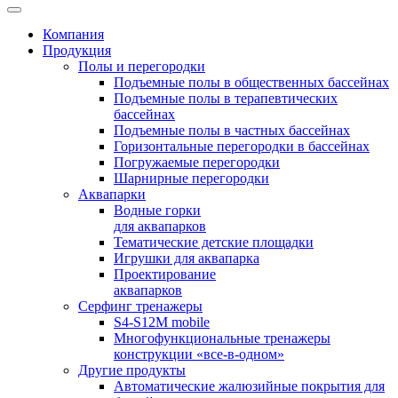
Компания
Продукция
Полы и перегородки
Подъемные полы в общественных бассейнах
Подъемные полы в терапевтических
бассейнах
Подъемные полы в частных бассейнах
Горизонтальные перегородки в бассейнах
Погружаемые перегородки
Шарнирные перегородки
Аквапарки
Водные горки
для аквапарков
Тематические детские площадки
Игрушки для аквапарка
Проектирование
аквапарков
Серфинг тренажеры
S4-S12M mobile
Многофункциональные тренажеры
конструкции «все-в-одном»
Другие продукты
Автоматические жалюзийные покрытия для