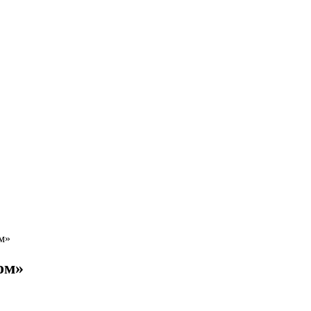
м»
ом»