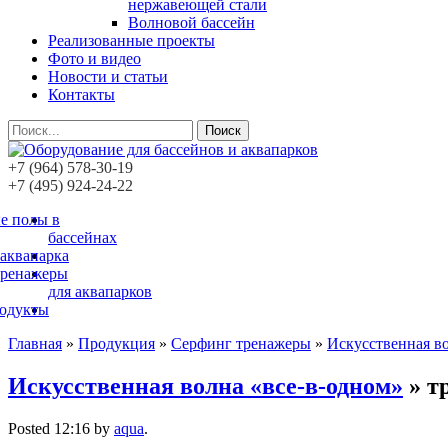
нержавеющей стали
Волновой бассейн
Реализованные проекты
Фото и видео
Новости и статьи
Контакты
Поиск
+7 (964) 578-30-19
+7 (495) 924-24-22
е полы в
бассейнах
 аквапарка
тренажеры
для аквапарков
родукты
Главная
»
Продукция
»
Серфинг тренажеры
»
Искусственная в
Искусственная волна «все-в-одном»
» т
Posted
12:16
by
aqua
.