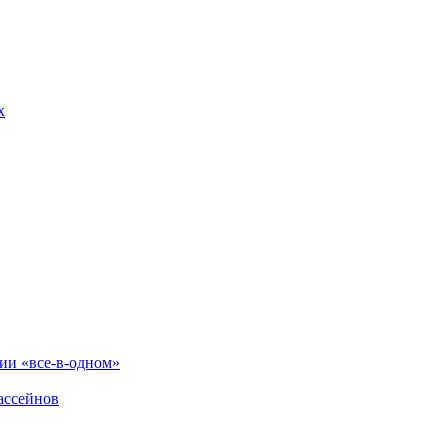
х
и «все-в-одном»
ассейнов