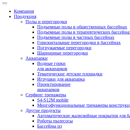
Компания
Продукция
Полы и перегородки
Подъемные полы в общественных бассейнах
Подъемные полы в терапевтических бассейна
Подъемные полы в частных бассейнах
Горизонтальные перегородки в бассейнах
Погружаемые перегородки
Шарнирные перегородки
Аквапарки
Водные горки
для аквапарков
Тематические детские площадки
Игрушки для аквапарка
Проектирование
аквапарков
Серфинг тренажеры
S4-S12M mobile
Многофункциональные тренажеры конструкци
Другие продукты
Автоматические жалюзийные покрытия для б
Роботы пылесосы
Бассейны из